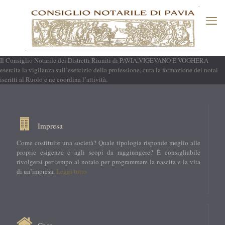
Il Consiglio Notarile dei Distretti Riuniti di PAVIA,VIGEVANO E VOGHERA
esercita la vigilanza sull’esercizio della professione, cura la formazione dei notai
iscritti al Ruolo e ne coordina l’attività.
Impresa
Come costituire una società? Quale tipologia risponde meglio alle
proprie esigenze e agli scopi da raggiungere? È consigliabile
rivolgersi per tempo al notaio per programmare la nascita e la vita
di un’impresa.
Leggi tutto