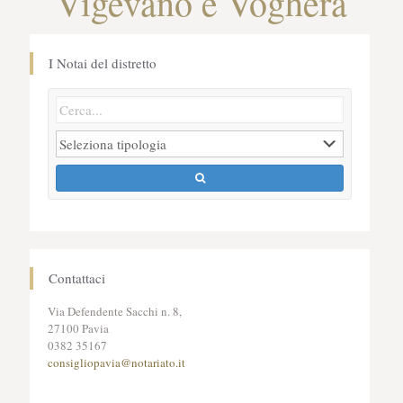
Vigevano e Voghera
I Notai del distretto
Contattaci
Via Defendente Sacchi n. 8,
27100 Pavia
0382 35167
consigliopavia@notariato.it